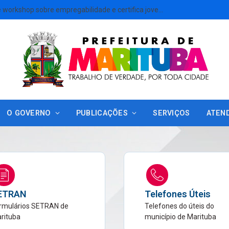
Marituba promove workshop sobre empregabilidade e certifica jovens do projeto Jovem Girassol
O GOVERNO
PUBLICAÇÕES
SERVIÇOS
ATEN
ETRAN
Telefones Úteis
rmulários SETRAN de
Telefones do úteis do
rituba
município de Marituba