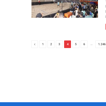
Anterior
…
1
2
3
4
5
6
1.246