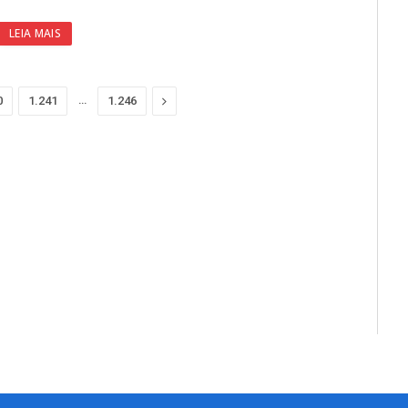
LEIA MAIS
…
Proximo
0
1.241
1.246