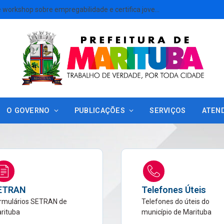
Marituba promove workshop sobre empregabilidade e certifica jovens do projeto Jovem Girassol
O GOVERNO
PUBLICAÇÕES
SERVIÇOS
ATEN
ETRAN
Telefones Úteis
rmulários SETRAN de
Telefones do úteis do
rituba
município de Marituba