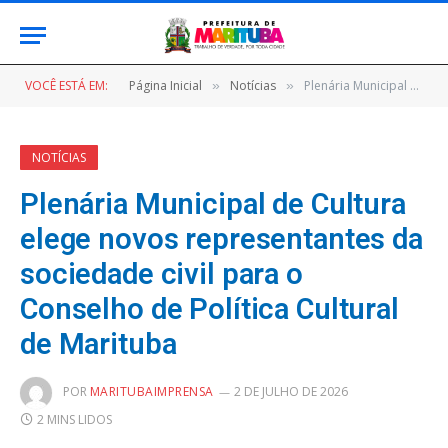
VOCÊ ESTÁ EM:
Página Inicial
Notícias
Plenária Municipal de Cultura elege novos representantes da sociedade civil para o Conselho de Política Cultural de Marituba
»
»
NOTÍCIAS
Plenária Municipal de Cultura
elege novos representantes da
sociedade civil para o
Conselho de Política Cultural
de Marituba
POR
MARITUBAIMPRENSA
2 DE JULHO DE 2026
2 MINS LIDOS