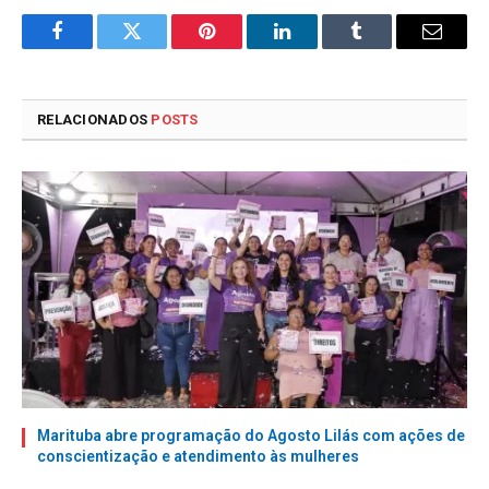
Facebook
Twitter
Pinterest
LinkedIn
Tumblr
E-
mail
RELACIONADOS
POSTS
Marituba abre programação do Agosto Lilás com ações de
conscientização e atendimento às mulheres