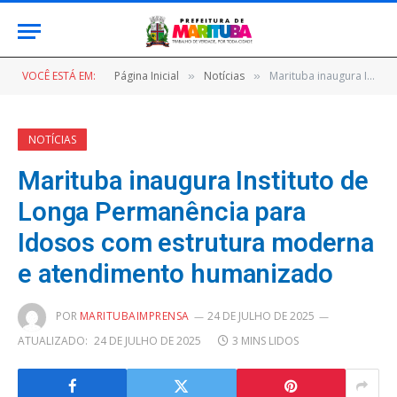
VOCÊ ESTÁ EM:
Página Inicial
Notícias
Marituba inaugura Instituto de Longa Permanência para Idosos com estrutura moderna e atendimento humanizado
»
»
NOTÍCIAS
Marituba inaugura Instituto de
Longa Permanência para
Idosos com estrutura moderna
e atendimento humanizado
POR
MARITUBAIMPRENSA
24 DE JULHO DE 2025
ATUALIZADO:
24 DE JULHO DE 2025
3 MINS LIDOS