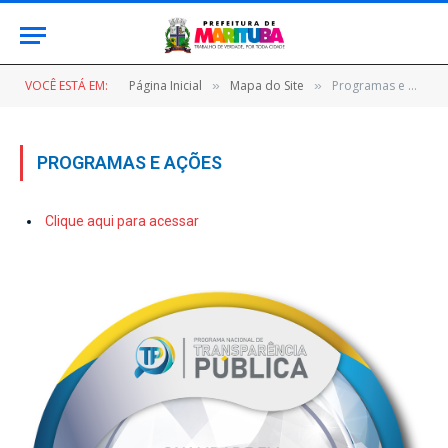
VOCÊ ESTÁ EM:
Página Inicial
Mapa do Site
Programas e Ações
»
»
PROGRAMAS E AÇÕES
Clique aqui para acessar