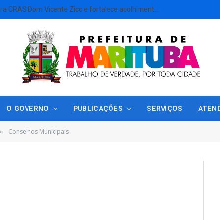
Marituba reinaugura CRAS Dom Vicente Zico e fortalece acolhimento às famílias em situação de vulnerabilidade
O GOVERNO
PUBLICAÇÕES
SERVIÇOS
ATEN
Conselhos Municipais
»