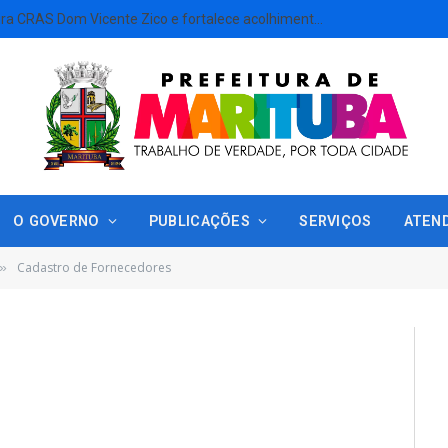
Marituba reinaugura CRAS Dom Vicente Zico e fortalece acolhimento às famílias em situação de vulnerabilidade
O GOVERNO
PUBLICAÇÕES
SERVIÇOS
ATEN
Cadastro de Fornecedores
»