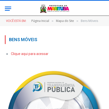
VOCÊ ESTÁ EM:
Página Inicial
Mapa do Site
Bens Móveis
»
»
BENS MÓVEIS
Clique aqui para acessar